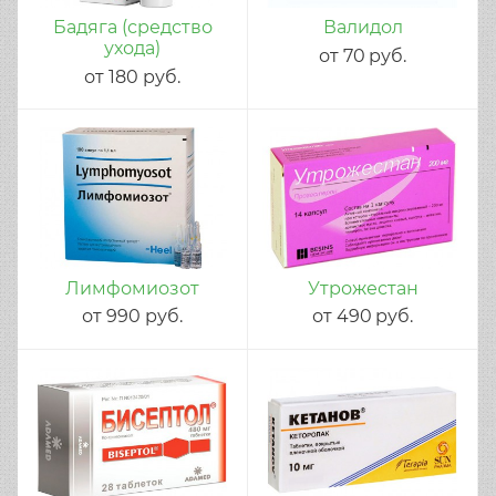
Бадяга (средство
Валидол
ухода)
от
70
руб.
от
180
руб.
Лимфомиозот
Утрожестан
от
990
руб.
от
490
руб.