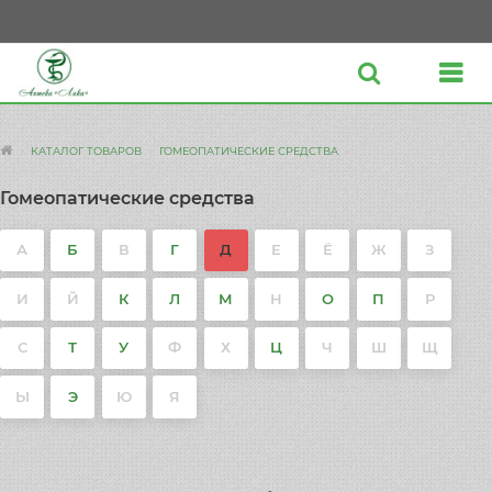
КАТАЛОГ ТОВАРОВ
ГОМЕОПАТИЧЕСКИЕ СРЕДСТВА
Гомеопатические средства
А
Б
В
Г
Д
Е
Ё
Ж
З
И
Й
К
Л
М
Н
О
П
Р
С
Т
У
Ф
Х
Ц
Ч
Ш
Щ
Ы
Э
Ю
Я