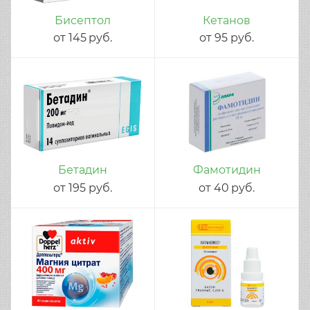
Бисептол
Кетанов
от
145
руб.
от
95
руб.
Бетадин
Фамотидин
от
195
руб.
от
40
руб.