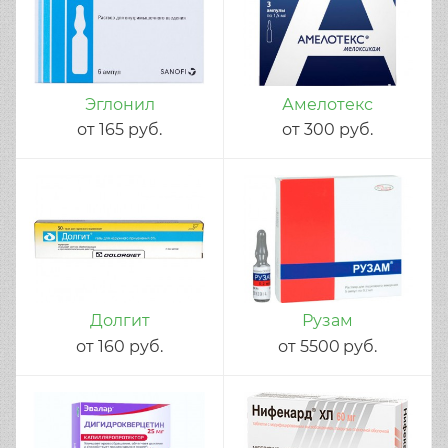
Эглонил
Амелотекс
от
165
руб.
от
300
руб.
Долгит
Рузам
от
160
руб.
от
5500
руб.