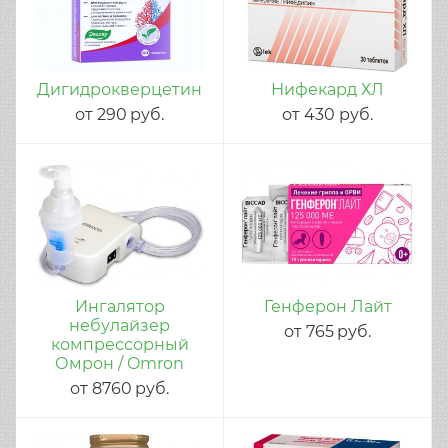
Дигидрокверцетин
Нифекард ХЛ
от
290
руб.
от
430
руб.
Ингалятор
Генферон Лайт
небулайзер
от
765
руб.
компрессорный
Омрон / Omron
от
8760
руб.