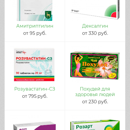
Амитриптилин
Дексалгин
от
95
руб.
от
330
руб.
Розувастатин-СЗ
Похудей для
здоровья людей
от
795
руб.
от
230
руб.