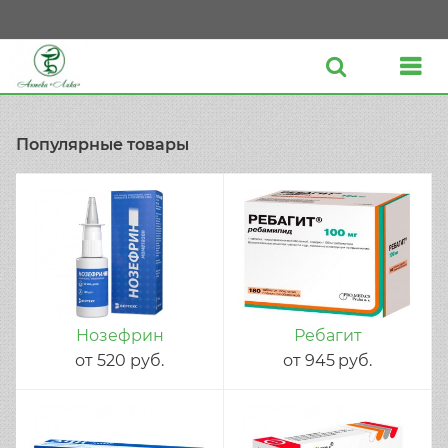
Популярные товары
Нозефрин
Ребагит
от
520
руб.
от
945
руб.