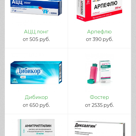
АЦЦ лонг
Арпефлю
от
505
руб.
от
390
руб.
Дибикор
Фостер
от
650
руб.
от
2535
руб.