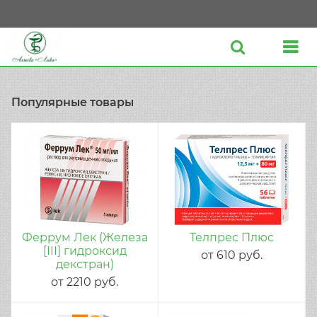
Популярные товары
Феррум Лек (Железа
Телпрес Плюс
[III] гидроксид
от
610
руб.
декстран)
от
2210
руб.