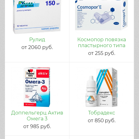
Рулид
Космопор повязка
пластырного типа
от
2060
руб.
от
255
руб.
Доппельгерц Актив
Тобрадекс
Омега 3
от
850
руб.
от
985
руб.