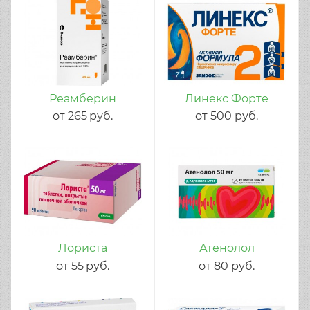
Реамберин
Линекс Форте
от
265
руб.
от
500
руб.
Лориста
Атенолол
от
55
руб.
от
80
руб.