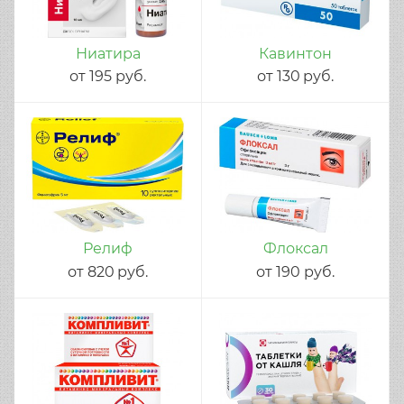
Ниатира
Кавинтон
от
195
руб.
от
130
руб.
Релиф
Флоксал
от
820
руб.
от
190
руб.