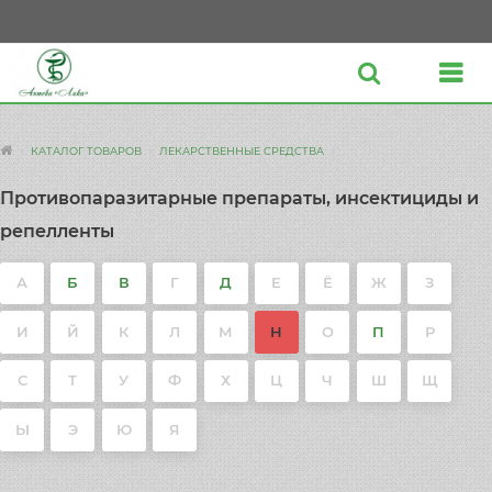
КАТАЛОГ ТОВАРОВ
ЛЕКАРСТВЕННЫЕ СРЕДСТВА
Противопаразитарные препараты, инсектициды и
репелленты
А
Б
В
Г
Д
Е
Ё
Ж
З
И
Й
К
Л
М
Н
О
П
Р
С
Т
У
Ф
Х
Ц
Ч
Ш
Щ
Ы
Э
Ю
Я