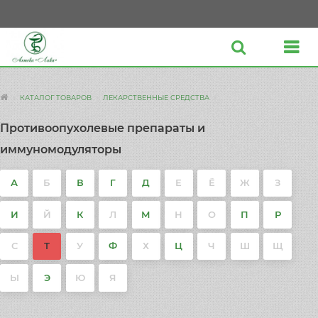
КАТАЛОГ ТОВАРОВ
ЛЕКАРСТВЕННЫЕ СРЕДСТВА
Противоопухолевые препараты и
иммуномодуляторы
А
Б
В
Г
Д
Е
Ё
Ж
З
И
Й
К
Л
М
Н
О
П
Р
С
Т
У
Ф
Х
Ц
Ч
Ш
Щ
Ы
Э
Ю
Я