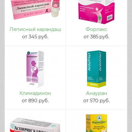
Ляписный карандаш
Форлакс
от
345
руб.
от
385
руб.
Климадинон
Анауран
от
890
руб.
от
570
руб.