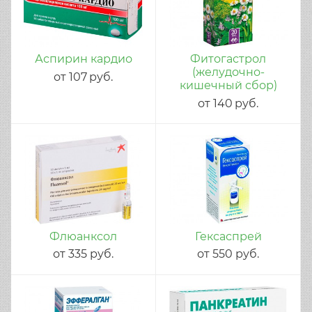
Аспирин кардио
Фитогастрол
(желудочно-
от
107
руб.
кишечный сбор)
от
140
руб.
Флюанксол
Гексаспрей
от
335
руб.
от
550
руб.