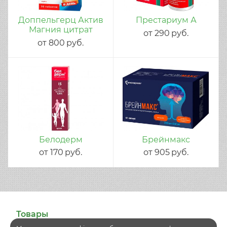
Доппельгерц Актив
Престариум А
Магния цитрат
от
290
руб.
от
800
руб.
Белодерм
Брейнмакс
от
170
руб.
от
905
руб.
Товары