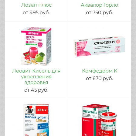
Лозап плюс
Аквалор Горло
от
495
руб.
от
750
руб.
Леовит Кисель для
Комфодерм К
укрепления
от
670
руб.
здоровья
от
45
руб.