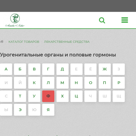
КАТАЛОГ ТОВАРОВ
ЛЕКАРСТВЕННЫЕ СРЕДСТВА
Урогенитальные органы и половые гормоны
А
Б
В
Г
Д
Е
Ё
Ж
З
И
Й
К
Л
М
Н
О
П
Р
С
Т
У
Ф
Х
Ц
Ч
Ш
Щ
Ы
Э
Ю
Я